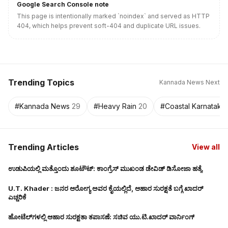
Google Search Console note
This page is intentionally marked `noindex` and served as HTTP
404, which helps prevent soft-404 and duplicate URL issues.
Trending Topics
Kannada News Next
#
Kannada News
29
#
Heavy Rain
20
#
Coastal Karnataka 
Trending Articles
View all
ಉಡುಪಿಯಲ್ಲಿ ಮತ್ತೊಂದು ಶೂಟೌಟ್‌: ಕಾಂಗ್ರೆಸ್ ಮುಖಂಡ ಡೇವಿಡ್‌ ಡಿಸೋಜಾ ಹತ್ಯೆ
U.T. Khader : ಜನರ ಆರೋಗ್ಯ ಅವರ ಕೈಯಲ್ಲಿದೆ, ಆಹಾರ ಸುರಕ್ಷತೆ ಬಗ್ಗೆ ಖಾದರ್
VIDEO
ಎಚ್ಚರಿಕೆ
ಹೋಟೆಲ್‌ಗಳಲ್ಲಿ ಆಹಾರ ಸುರಕ್ಷತಾ ತಪಾಸಣೆ: ಸಚಿವ ಯು.ಟಿ.ಖಾದರ್‌ ವಾರ್ನಿಂಗ್