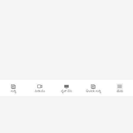
ಸುದ್ದಿ
ವೀಡಿಯೊ
ಲೈವ್ ಟಿವಿ
Quick ಸುದ್ದಿ
ಮೆನು