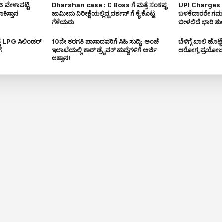
 ವೇಳಾಪಟ್ಟಿ
Dharshan case : D Boss ಗೆ ಮತ್ತೆ ಸಂಕಷ್ಟ,
UPI Charges 
VIDEO
VIDEO
ಾಕಿಸ್ತಾನ
ಜಾಮೀನು ನಿರೀಕ್ಷೆಯಲ್ಲಿದ್ದ ದರ್ಶನ್ ಗೆ ಕೈ ಕೊಟ್ಟ
ಬಳಕೆದಾರರೇ ಗಮನ
ಗೆಳೆಯರು
ಬೀಳಲಿದೆ ಭಾರಿ ಶುಲ
ತೆ LPG ಸಿಲಿಂಡರ್
10ನೇ ತರಗತಿ ಪಾಸಾದವರಿಗೆ ಸಿಹಿ ಸುದ್ದಿ; ಅಂಚೆ
ಬೆಳಿಗ್ಗೆ ಖಾಲಿ ಹೊ
WEB STOR
ೆ
ಇಲಾಖೆಯಲ್ಲಿ ಕಾರ್ ಡ್ರೈವರ್ ಹುದ್ದೆಗಳಿಗೆ ಅರ್ಜಿ
ಆರೋಗ್ಯ ಪ್ರಯೋ
ಆಹ್ವಾನ!