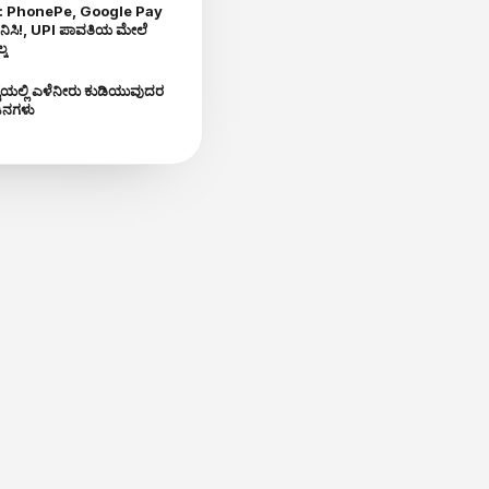
: PhonePe, Google Pay
ಿಸಿ!, UPI ಪಾವತಿಯ ಮೇಲೆ
್ಕ
ಟ್ಟೆಯಲ್ಲಿ ಎಳೆನೀರು ಕುಡಿಯುವುದರ
Y
ಜನಗಳು