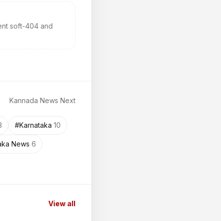
ent soft-404 and
Kannada News Next
3
#
Karnataka
10
aka News
6
View all