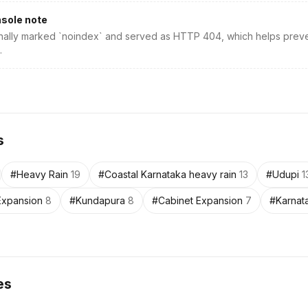
sole note
ionally marked `noindex` and served as HTTP 404, which helps prev
.
s
#
Heavy Rain
19
#
Coastal Karnataka heavy rain
13
#
Udupi
1
Expansion
8
#
Kundapura
8
#
Cabinet Expansion
7
#
Karnat
es