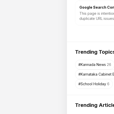
Google Search Con
This page is intent
duplicate URL issues
Trending Topic
#
Kannada News
26
#
Karnataka Cabinet 
#
School Holiday
6
Trending Articl